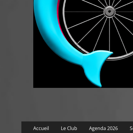
Menu
Aller
Accueil
Le Club
Agenda 2026
S
au