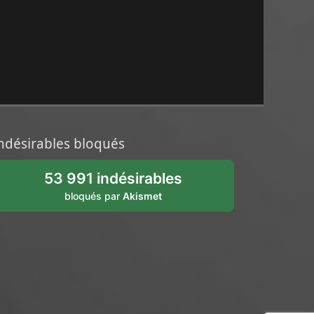
ndésirables bloqués
53 991 indésirables
bloqués par
Akismet