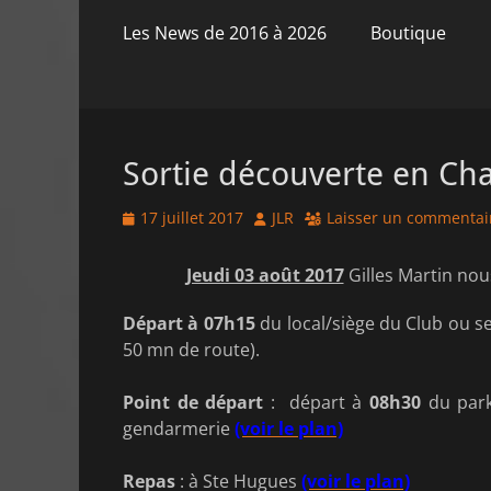
principal
contenu
Les News de 2016 à 2026
Boutique
Sortie découverte en Ch
Posted
Author
17 juillet 2017
JLR
Laisser un commentai
on
Jeudi 03 août 2017
Gilles Martin nou
Départ à 07h15
du local/siège du Club ou s
50 mn de route).
Point de départ
: départ à
08h30
du park
gendarmerie
(voir le plan)
Repas
: à Ste Hugues
(voir le plan)