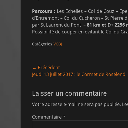
Parcours :
Les Echelles – Col de Couz – Epe
d’Entremont – Col du Cucheron – St Pierre d
par St Laurent du Pont –
81 km et D+ 2256
Possibilité de couper en évitant le Col du Gra
Catégories
VCBJ
Navigation
← Précédent
Article
Jeudi 13 juillet 2017 : le Cormet de Roselend
de
précédent :
l’article
Laisser un commentaire
Votre adresse e-mail ne sera pas publiée.
Le
Commentaire
*