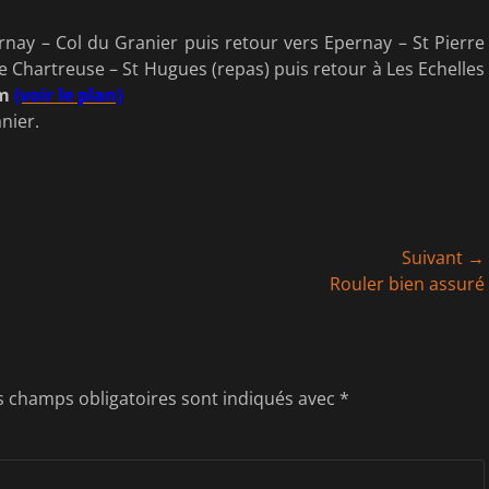
rnay – Col du Granier puis retour vers Epernay – St Pierre
e Chartreuse – St Hugues (repas) puis retour à Les Echelles
 m
(voir le plan)
nier.
Suivant →
Article
Rouler bien assuré
suivant :
s champs obligatoires sont indiqués avec
*