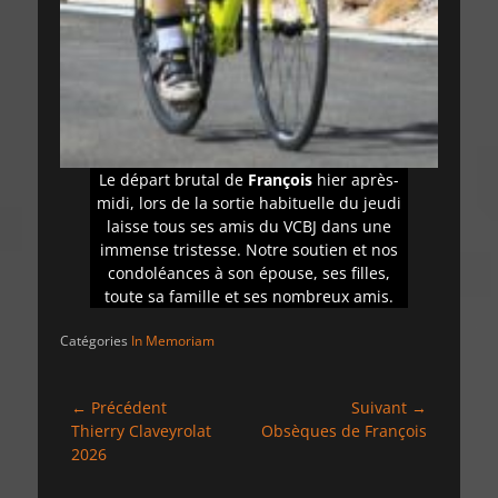
Le départ brutal de
François
hier après-
midi, lors de la sortie habituelle du jeudi
laisse tous ses amis du VCBJ dans une
immense tristesse. Notre soutien et nos
condoléances à son épouse, ses filles,
toute sa famille et ses nombreux amis.
Catégories
In Memoriam
Navigation
← Précédent
Suivant →
Article
Article
Thierry Claveyrolat
Obsèques de François
de
précédent :
suivant :
2026
l’article