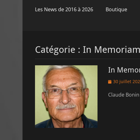
principal
contenu
Les News de 2016 à 2026
Boutique
Catégorie :
In Memoria
In Memor
Posted
30 juillet 20
on
Claude Bonin 