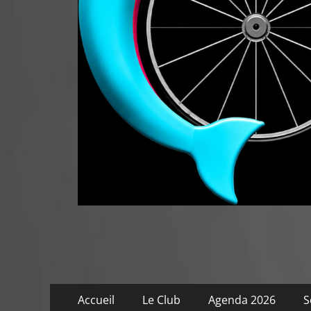
Menu
Aller
Accueil
Le Club
Agenda 2026
S
au