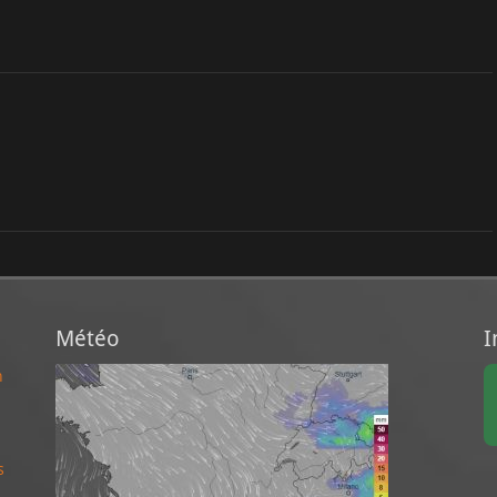
Météo
I
n
s