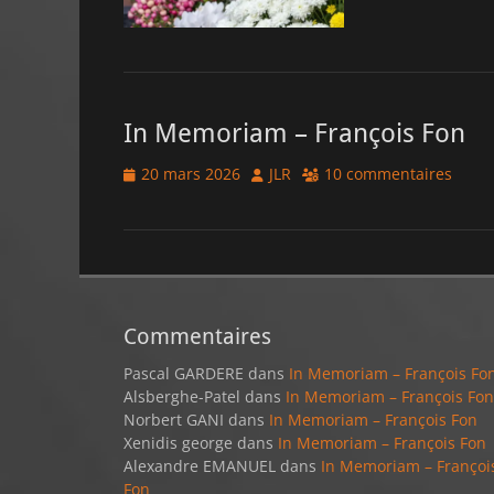
In Memoriam – François Fon
Posted
Author
20 mars 2026
JLR
10 commentaires
on
Commentaires
Pascal GARDERE
dans
In Memoriam – François Fo
Alsberghe-Patel
dans
In Memoriam – François Fon
Norbert GANI
dans
In Memoriam – François Fon
Xenidis george
dans
In Memoriam – François Fon
Alexandre EMANUEL
dans
In Memoriam – Françoi
Fon