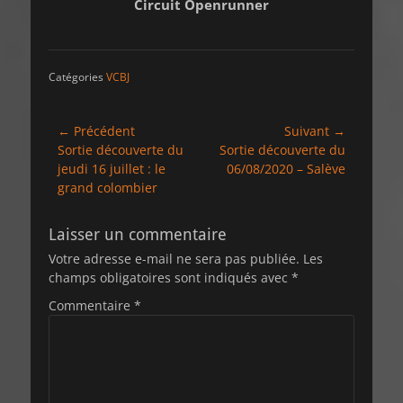
Circuit Openrunner
Catégories
VCBJ
Navigation
← Précédent
Suivant →
Article
Article
Sortie découverte du
Sortie découverte du
de
précédent :
suivant :
jeudi 16 juillet : le
06/08/2020 – Salève
l’article
grand colombier
Laisser un commentaire
Votre adresse e-mail ne sera pas publiée.
Les
champs obligatoires sont indiqués avec
*
Commentaire
*