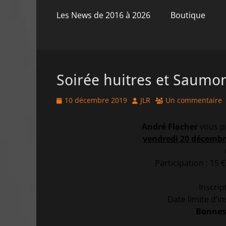
principal
contenu
Les News de 2016 à 2026
Boutique
Soirée huitres et Saumo
Posted
Author
10 décembre 2019
JLR
Un commentaire
on
André Flacher
vous p
vendredi 20 décembr
Participation : 15 
Inscrip
Date limite d’i
Bonnes 