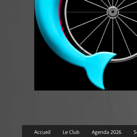
Menu
Aller
Accueil
Le Club
Agenda 2026
S
au