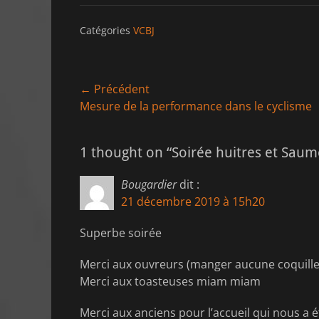
Catégories
VCBJ
Navigation
← Précédent
Article
Mesure de la performance dans le cyclisme
de
précédent :
l’article
1 thought on “Soirée huitres et Sau
Bougardier
dit :
21 décembre 2019 à 15h20
Superbe soirée
Merci aux ouvreurs (manger aucune coquille
Merci aux toasteuses miam miam
Merci aux anciens pour l’accueil qui nous a 