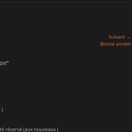
Suivant →
Article
Bonne année!
suivant :
mon”
 )
été réservé (aux nouveaux )