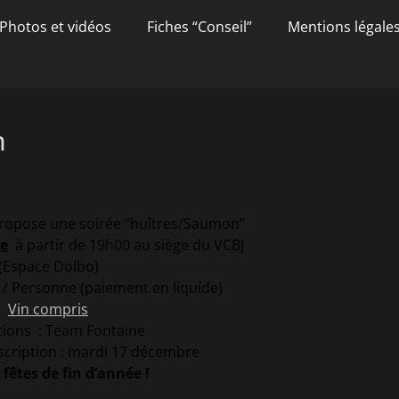
Photos et vidéos
Fiches “Conseil”
Mentions légale
n
ropose une soirée “huîtres/Saumon”
e
à partir de 19h00 au siège du VCBJ
(Espace Dolbo)
€ / Personne (paiement en liquide)
Vin compris
tions : Team Fontaine
nscription : mardi 17 décembre
fêtes de fin d’année !