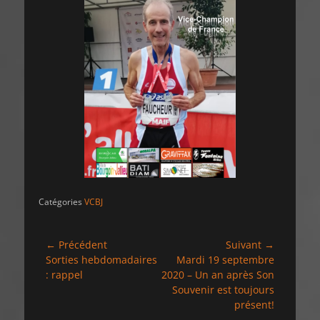
Catégories
VCBJ
Navigation
← Précédent
Suivant →
Article
Article
Sorties hebdomadaires
Mardi 19 septembre
de
précédent :
suivant :
: rappel
2020 – Un an après Son
l’article
Souvenir est toujours
présent!