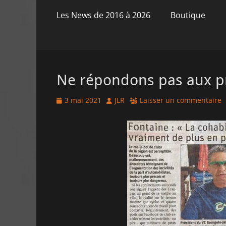
principal
contenu
Les News de 2016 à 2026
Boutique
Ne répondons pas aux p
Posted
Author
3 mai 2021
JLR
Laisser un commentaire
on