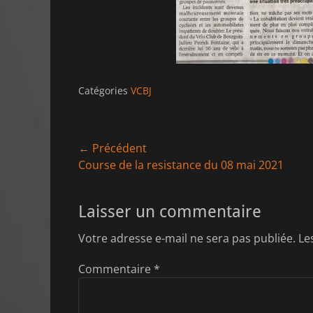
Catégories
VCBJ
Navigation
← Précédent
Article
Course de la resistance du 08 mai 2021
de
précédent :
l’article
Laisser un commentaire
Votre adresse e-mail ne sera pas publiée.
Le
Commentaire
*