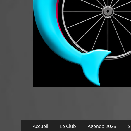
Menu
Aller
Accueil
Le Club
Agenda 2026
S
au