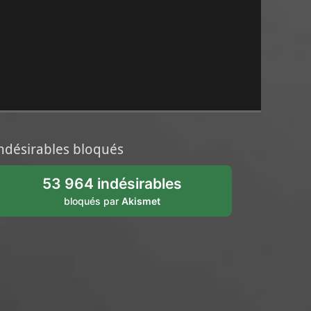
ndésirables bloqués
53 964 indésirables
bloqués par
Akismet