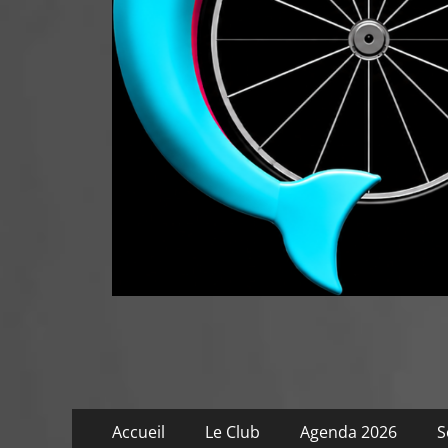
Menu
Aller
Accueil
Le Club
Agenda 2026
S
au