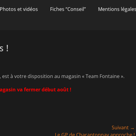
Photos et vidéos
Fiches “Conseil”
Mentions légale
s !
d, est à votre disposition au magasin « Team Fontaine ».
magasin va fermer début août !
Suivant →
Article
Le GP de Charantonnay approche !