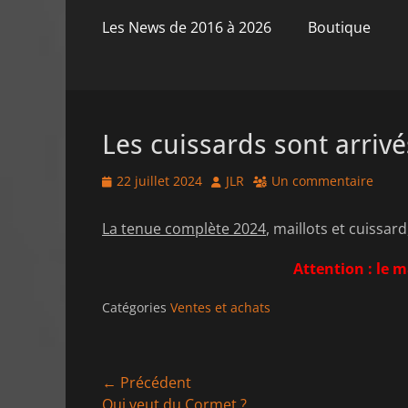
principal
contenu
Les News de 2016 à 2026
Boutique
Les cuissards sont arrivé
Posted
Author
22 juillet 2024
JLR
Un commentaire
on
La tenue complète 2024
, maillots et cuissar
Attention : le 
Catégories
Ventes et achats
Navigation
← Précédent
Article
Qui veut du Cormet ?