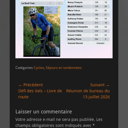
Catégories
Cyclos
,
Séjours et randonnées
Navigation
← Précédent
Suivant →
Article
Article
Défi des Vals – Livre de
Réunion de bureau du
de
précédent :
suivant :
route
13 juillet 2026
l’article
Laisser un commentaire
Votre adresse e-mail ne sera pas publiée.
Les
champs obligatoires sont indiqués avec
*