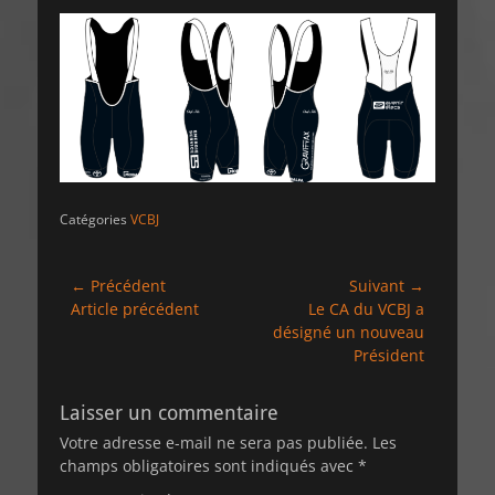
Catégories
VCBJ
Navigation
← Précédent
Suivant →
Article
Article
Article précédent
Le CA du VCBJ a
de
précédent :
suivant :
désigné un nouveau
l’article
Président
Laisser un commentaire
Votre adresse e-mail ne sera pas publiée.
Les
champs obligatoires sont indiqués avec
*