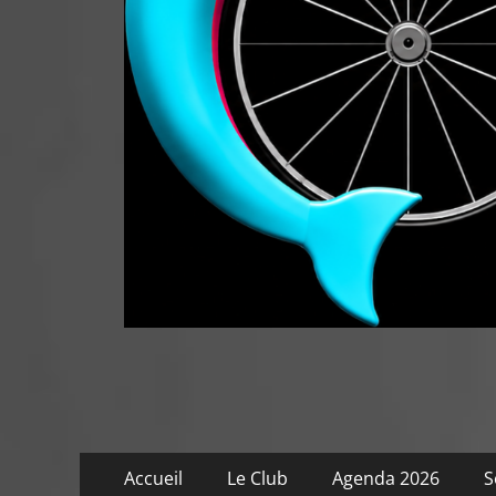
Menu
Aller
Accueil
Le Club
Agenda 2026
S
au