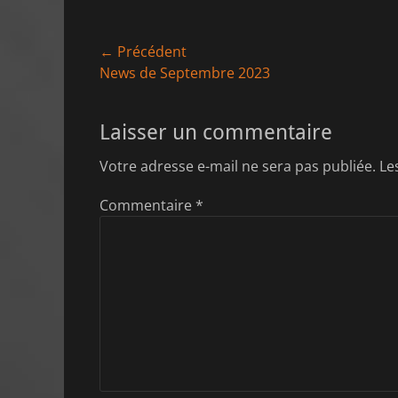
Navigation
← Précédent
Article
News de Septembre 2023
de
précédent :
l’article
Laisser un commentaire
Votre adresse e-mail ne sera pas publiée.
Le
Commentaire
*