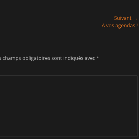
Suivant →
Article
A vos agendas !
suivant :
s champs obligatoires sont indiqués avec
*