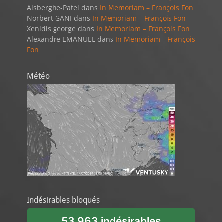
Alsberghe-Patel
dans
In Memoriam – François Fon
Norbert GANI
dans
In Memoriam – François Fon
Xenidis george
dans
In Memoriam – François Fon
Alexandre EMANUEL
dans
In Memoriam – François
Fon
Météo
Indésirables bloqués
53 963 indésirables