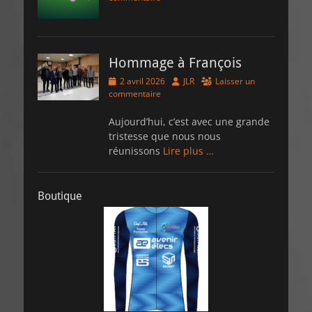
Hommage à François
Posted
Author
2 avril 2026
JLR
Laisser un
on
commentaire
Aujourd’hui, c’est avec une grande
tristesse que nous nous
réunissons
Lire plus …
Boutique