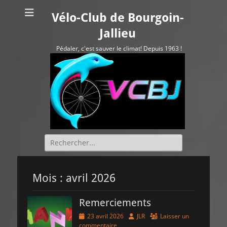
Vélo-Club de Bourgoin-
Jallieu
Pédaler, c'est sauver le climat! Depuis 1963 !
Rechercher :
Mois :
avril 2026
Remerciements
Posted
Author
23 avril 2026
JLR
Laisser un
on
commentaire