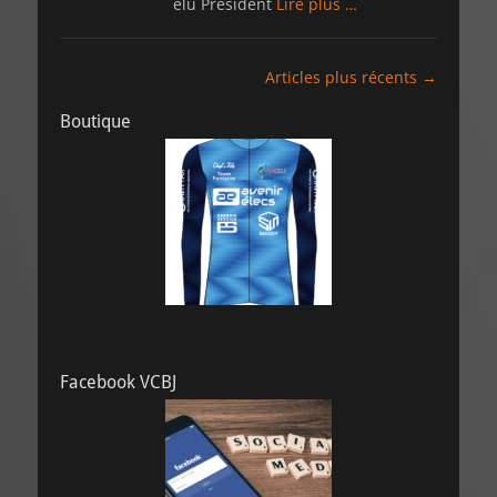
élu Président
Lire plus …
Navigation
Articles plus récents
→
des
Boutique
articles
Facebook VCBJ