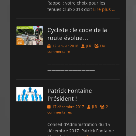
Rappel : votre choix pour les
tenues Club 2018 doit
Lire plus …
Cycliste : le code de la
route évolue…
Posted
Author
12 janvier 2018
JLR
Un
on
commentaire
—————————————————
———————————-
Patrick Fontaine
Président !
Posted
Author
17 décembre 2017
JLR
2
on
commentaires
Conseil d’Administration du 15
décembre 2017 Patrick Fontaine