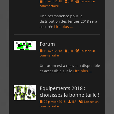
Posted
Author
30 avril 2018
JLR
Laisser un
on
commentaire
Une permanence pour la
distribution des tenues 2018 sera
assurée
Lire plus …
Forum
Posted
Author
10 avril 2018
JLR
Laisser un
on
commentaire
Un forum est à nouveau disponible
et accessible sur le
Lire plus …
Equipements 2018 :
choisissez la bonne taille !
Posted
Author
22 janvier 2018
JLR
Laisser un
on
commentaire