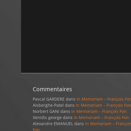
Commentaires
Pascal GARDERE
dans
In Memoriam – François Fo
Alsberghe-Patel
dans
In Memoriam – François Fon
Norbert GANI
dans
In Memoriam – François Fon
Xenidis george
dans
In Memoriam – François Fon
Alexandre EMANUEL
dans
In Memoriam – Françoi
Fon