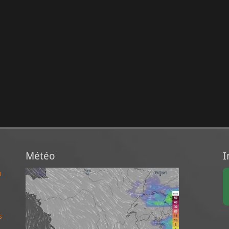
Météo
I
n
s