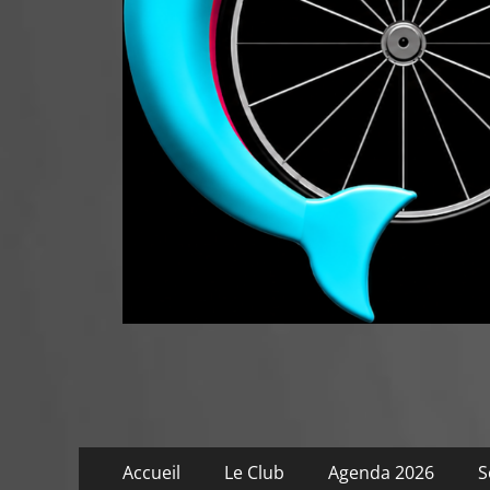
Menu
Aller
Accueil
Le Club
Agenda 2026
S
au