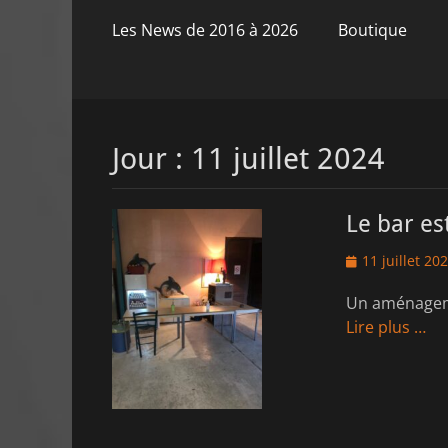
principal
contenu
Les News de 2016 à 2026
Boutique
Jour :
11 juillet 2024
Le bar es
Posted
11 juillet 20
on
Un aménageme
Lire plus …